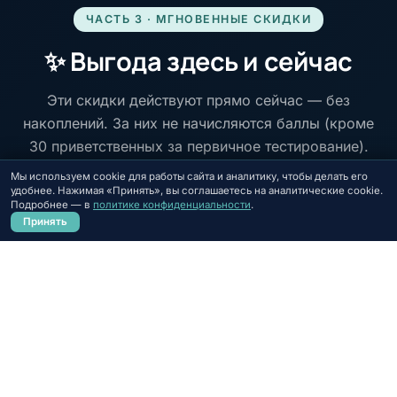
ЧАСТЬ 3 · МГНОВЕННЫЕ СКИДКИ
✨ Выгода здесь и сейчас
Эти скидки действуют прямо сейчас — без
накоплений. За них не начисляются баллы (кроме
30 приветственных за первичное тестирование).
Можно выбрать только одну на покупку.
Мы используем cookie для работы сайта и аналитику, чтобы делать его
удобнее. Нажимая «Принять», вы соглашаетесь на аналитические cookie.
Нейродиагностика · 300 BYN
Подробнее — в
политике конфиденциальности
.
Записаться
25 мин · 30 параметров · Минск
Принять
Парный визит (акция 1+1)
1
Приходите вместе с другом — каждый
получает скидку 50 BYN
300 BYN
→
250 BYN / чел.