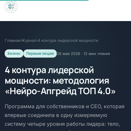
Главная
›
Журнал
›
4 контура лидерской мощности
Бизнес
Первым лицам
26 мая 2026 · 12 мин чтения
4 контура лидерской
мощности: методология
«Нейро-Апгрейд ТОП 4.0»
Программа для собственников и CEO, которая
впервые соединила в одну измеряемую
систему четыре уровня работы лидера: тело,