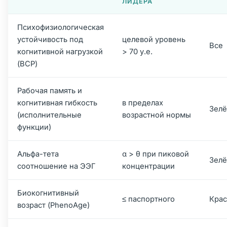
ЛИДЕРА
Психофизиологическая
устойчивость под
целевой уровень
Все
когнитивной нагрузкой
> 70 у.е.
(ВСР)
Рабочая память и
когнитивная гибкость
в пределах
Зел
(исполнительные
возрастной нормы
функции)
Альфа-тета
α > θ при пиковой
Зел
соотношение на ЭЭГ
концентрации
Биокогнитивный
≤ паспортного
Кра
возраст (PhenoAge)