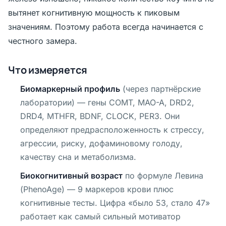
вытянет когнитивную мощность к пиковым
значениям. Поэтому работа всегда начинается с
честного замера.
Что измеряется
Биомаркерный профиль
(через партнёрские
лаборатории) — гены COMT, MAO-A, DRD2,
DRD4, MTHFR, BDNF, CLOCK, PER3. Они
определяют предрасположенность к стрессу,
агрессии, риску, дофаминовому голоду,
качеству сна и метаболизма.
Биокогнитивный возраст
по формуле Левина
(
PhenoAge
) — 9 маркеров крови плюс
когнитивные тесты. Цифра «было 53, стало 47»
работает как самый сильный мотиватор