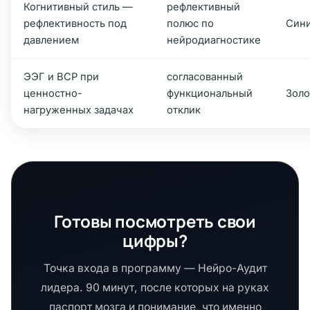
Когнитивный стиль —
рефлективный
рефлективность под
полюс по
Син
давлением
нейродиагностике
ЭЭГ и ВСР при
согласованный
ценностно-
функциональный
Золо
нагруженных задачах
отклик
Готовы посмотреть свои
цифры?
Точка входа в программу — Нейро-Аудит
лидера. 90 минут, после которых на руках
паспорт мозга и понимание, что именно